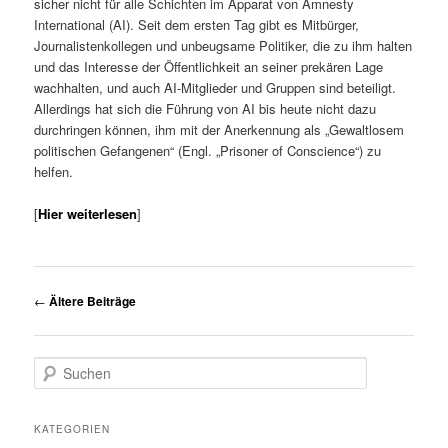
sicher nicht für alle Schichten im Apparat von Amnesty
International (AI). Seit dem ersten Tag gibt es Mitbürger,
Journalistenkollegen und unbeugsame Politiker, die zu ihm halten
und das Interesse der Öffentlichkeit an seiner prekären Lage
wachhalten, und auch AI-Mitglieder und Gruppen sind beteiligt.
Allerdings hat sich die Führung von AI bis heute nicht dazu
durchringen können, ihm mit der Anerkennung als „Gewaltlosem
politischen Gefangenen“ (Engl. „Prisoner of Conscience“) zu
helfen.
[
Hier weiterlesen
]
Beitrags-
←
Ältere Beiträge
Navigation
S
u
c
h
KATEGORIEN
e