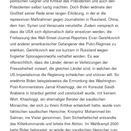
politischen Gegner und Kritiker des Präsidenten und auch den
Präsidenten selbst lustig machten. Doch Biden widmete den
Großteil seiner Rede einer langen Erklärung, in der er die
repressiven Maßnahmen gegen Journalisten in Russland, China,
dem Iran, Syrien und Venezuela verurteilte. Zudem versprach er,
dass die USA sich diplomatisch dafür einsetzen werden, die
Freilassung des Wall-Street-Journal-Reporters Evan Gershkovich
und anderer amerikanischer Gefangener des Putin-Regimes zu
erwirken. Gershkovich war vor kurzem in Russland wegen
fingierter Spionagevorwürfe verhaftet worden. Es war
offensichtlich, dass die Länder, denen er Verletzungen der
Pressefreiheit vorwarf, die gleichen Länder sind, in welchen der
US-Imperialismus die Regierung schwächen und stürzen will. So
erwähnte Biden beispielsweise die Ermordung des Washington-
Post-Kommentators Jamal Khashoggi, der im Konsulat Saudi-
Arabiens in Istanbul getötet und zerstückelt wurde, mit keinem
Wort. Khashoggi, ein ehemaliger Berater der saudischen
Monarchie, der sich zu ihrem Kritiker entwickelt hatte, wurde vom
faktischen saudischen Herrscher, Kronprinz Mohammed bin
Salman, ins Visier genommen. Sein Sicherheitschef entsandte
das Killerkommando und leitete ihre Aktion. Im Wahlkampf 2020
hatte Biden behauptet, er würde den saudischen Herrscher zum