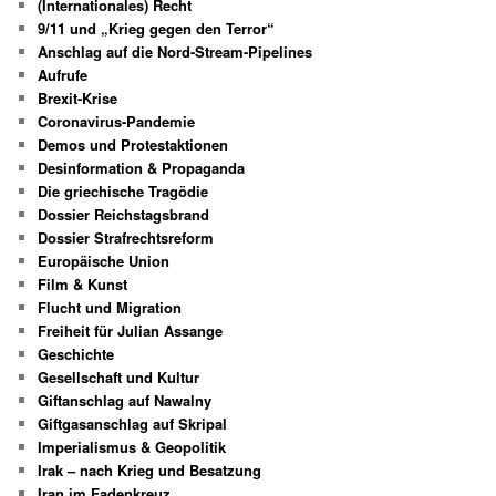
(Internationales) Recht
n
9/11 und „Krieg gegen den Terror“
Anschlag auf die Nord-Stream-Pipelines
Aufrufe
Brexit-Krise
Coronavirus-Pandemie
Demos und Protestaktionen
Desinformation & Propaganda
Die griechische Tragödie
Dossier Reichstagsbrand
Dossier Strafrechtsreform
Europäische Union
Film & Kunst
Flucht und Migration
Freiheit für Julian Assange
Geschichte
Gesellschaft und Kultur
Giftanschlag auf Nawalny
Giftgasanschlag auf Skripal
Imperialismus & Geopolitik
Irak – nach Krieg und Besatzung
Iran im Fadenkreuz