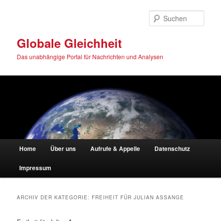
Zum
Zum
Inhalt
sekundären
Such
wechseln
Inhalt
wechseln
Globale Gleichheit
Das unabhängige Portal für Nachrichten und Analysen
Hauptmenü
Home
Über uns
Aufrufe & Appelle
Datenschutz
Impressum
ARCHIV DER KATEGORIE:
FREIHEIT FÜR JULIAN ASSANGE